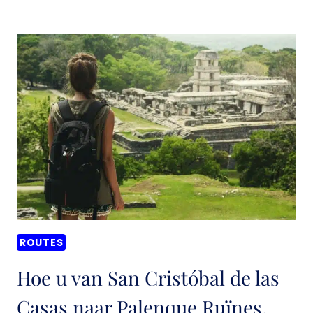
KOM
JE
VAN
SAN
CRISTÓBAL
DE
LAS
CASAS
NAAR
MISOL-
HA,
MEXICO?
ROUTES
Hoe u van San Cristóbal de las
Casas naar Palenque Ruïnes,