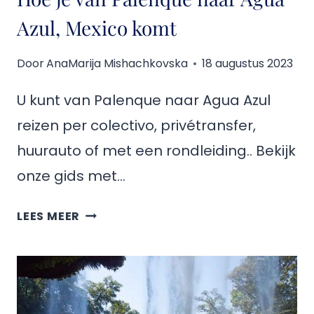
Azul, Mexico komt
Door
AnaMarija Mishachkovska
18 augustus 2023
U kunt van Palenque naar Agua Azul
reizen per colectivo, privétransfer,
huurauto of met een rondleiding.. Bekijk
onze gids met…
HOE
LEES MEER
JE
VAN
PALENQUE
NAAR
AGUA