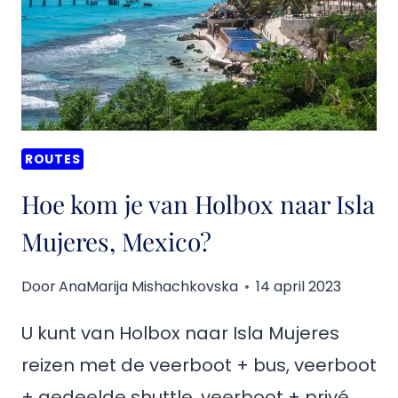
CANCUN
AIRPORT,
MEXICO?
ROUTES
Hoe kom je van Holbox naar Isla
Mujeres, Mexico?
Door
AnaMarija Mishachkovska
14 april 2023
U kunt van Holbox naar Isla Mujeres
reizen met de veerboot + bus, veerboot
+ gedeelde shuttle, veerboot + privé…