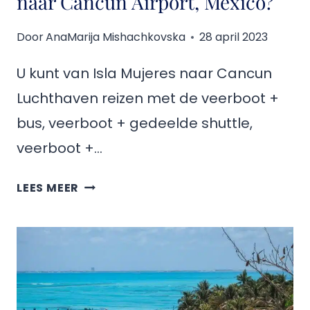
naar Cancun Airport, Mexico?
Door
AnaMarija Mishachkovska
28 april 2023
U kunt van Isla Mujeres naar Cancun
Luchthaven reizen met de veerboot +
bus, veerboot + gedeelde shuttle,
veerboot +…
HOE
LEES MEER
KOM
JE
VAN
ISLA
MUJERES
NAAR