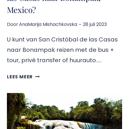
Mexico?
Door
AnaMarija Mishachkovska
28 juli 2023
U kunt van San Cristóbal de las Casas
naar Bonampak reizen met de bus +
tour, privé transfer of huurauto…..
HOE
LEES MEER
KOM
JE
VAN
SAN
CRISTÓBAL
DE