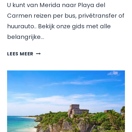
U kunt van Merida naar Playa del
Carmen reizen per bus, privétransfer of
huurauto.. Bekijk onze gids met alle
belangrijke…
HOE
LEES MEER
KOM
JE
VAN
MERIDA
NAAR
PLAYA
DEL
CARMEN,
MEXICO?