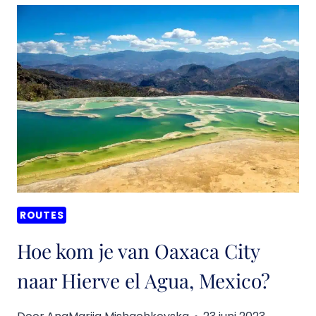
VAN
SAN
CRISTÓBAL
DE
LAS
CASAS
NAAR
PALENQUE,
MEXICO?
ROUTES
Hoe kom je van Oaxaca City
naar Hierve el Agua, Mexico?