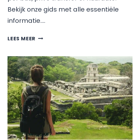
Bekijk onze gids met alle essentiële
informatie….
HOE
LEES MEER
KOM
JE
VAN
MERIDA
NAAR
TULUM,
MEXICO?