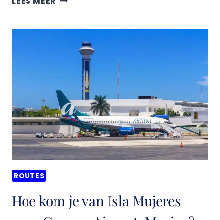
LEES MEER
KOM
IK
VAN
BACALAR
NAAR
TULUM,
MEXICO?
ROUTES
Hoe kom je van Isla Mujeres