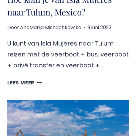
naar Tulum, Mexico?
Door
AnaMarija Mishachkovska
9 juni 2023
U kunt van Isla Mujeres naar Tulum
reizen met de veerboot + bus, veerboot
+ privé transfer en veerboot +…
HOE
LEES MEER
KOM
JE
VAN
ISLA
MUJERES
NAAR