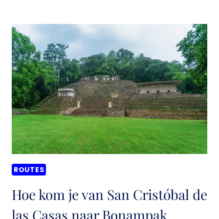
KOM
JE
VAN
SAN
CRISTÓBAL
DE
LAS
CASAS
NAAR
MONTEBELLO
LAKES,
MEXICO?
ROUTES
Hoe kom je van San Cristóbal de
las Casas naar Bonampak,