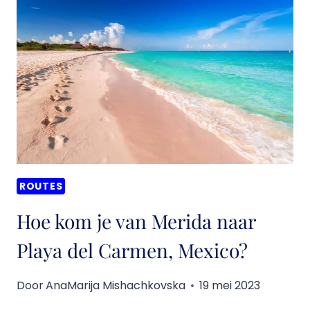
ISLA
MUJERES
NAAR
CANCUN,
MEXICO?
ROUTES
Hoe kom je van Merida naar
Playa del Carmen, Mexico?
Door
AnaMarija Mishachkovska
19 mei 2023