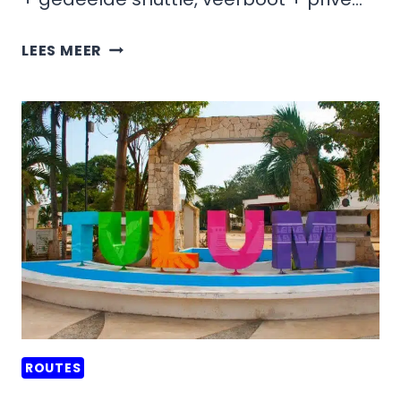
HOE
LEES MEER
KOM
JE
VAN
HOLBOX
NAAR
ISLA
MUJERES,
MEXICO?
ROUTES