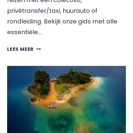
reizen met een colectivo,
privétransfer/taxi, huurauto of
rondleiding. Bekijk onze gids met alle
essentiële…
HOE
LEES MEER
KOM
JE
VAN
PALENQUE
NAAR
MISOL-
HA,
MEXICO?