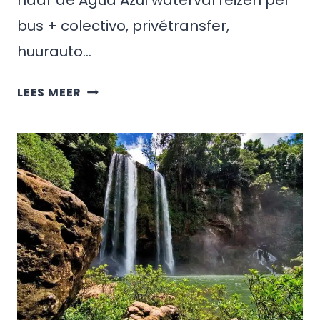
naar de Agua Azul waterval reizen per
bus + colectivo, privétransfer,
huurauto…
HOE
LEES MEER
KOM
JE
VAN
SAN
CRISTÓBAL
DE
LAS
CASAS
NAAR
AGUA
AZUL