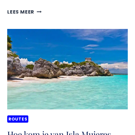
HOE
LEES MEER
KOM
JE
VAN
VALLADOLID
NAAR
HOLBOX,
MEXICO?
ROUTES
Hoe kom je van Isla Mujeres