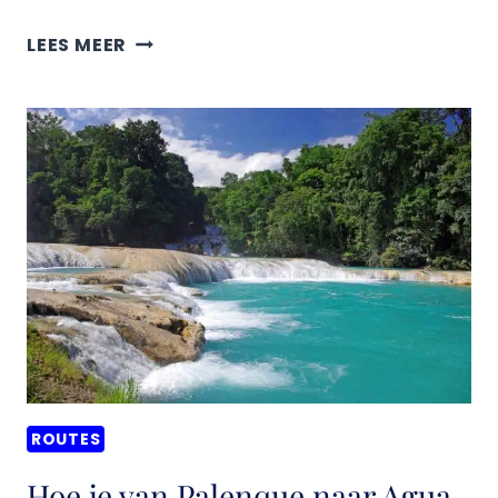
HOE
LEES MEER
U
VAN
CHICHEN
ITZA
NAAR
TULUM,
MEXICO
KOMT
ROUTES
Hoe je van Palenque naar Agua