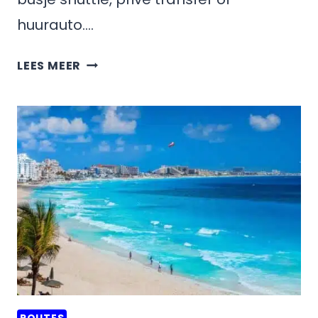
huurauto….
HOE
LEES MEER
KOM
JE
VAN
ISLA
MUJERES
NAAR
HOLBOX,
MEXICO?