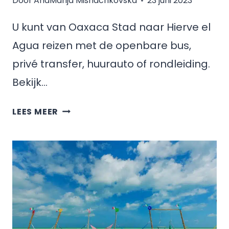
Door
AnaMarija Mishachkovska
23 juni 2023
U kunt van Oaxaca Stad naar Hierve el
Agua reizen met de openbare bus,
privé transfer, huurauto of rondleiding.
Bekijk…
HOE
LEES MEER
KOM
JE
VAN
OAXACA
CITY
NAAR
HIERVE
EL