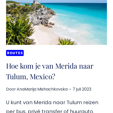
LAS
CASAS
NAAR
PALENQUE
RUÏNES,
MEXICO
KOMT
ROUTES
Hoe kom je van Merida naar
Tulum, Mexico?
Door
AnaMarija Mishachkovska
7 juli 2023
U kunt van Merida naar Tulum reizen
per bus, privé transfer of huurauto.