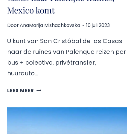
Mexico komt
Door
AnaMarija Mishachkovska
10 juli 2023
U kunt van San Cristóbal de las Casas
naar de ruïnes van Palenque reizen per
bus + colectivo, privétransfer,
huurauto…
HOE
LEES MEER
U
VAN
SAN
CRISTÓBAL
DE