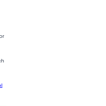
or
ch
l