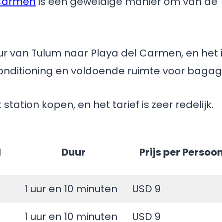
 Carmen
is een geweldige manier om van de
ur van Tulum naar Playa del Carmen, en het 
conditioning en voldoende ruimte voor bagag
station kopen, en het tarief is zeer redelijk.
d
Duur
Prijs per Persoo
1 uur en 10 minuten
USD 9
1 uur en 10 minuten
USD 9