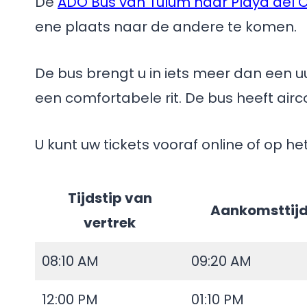
De
ADO Bus van Tulum naar Playa del
ene plaats naar de andere te komen.
De bus brengt u in iets meer dan een u
een comfortabele rit. De bus heeft air
U kunt uw tickets vooraf online of op het 
Tijdstip van
Aankomsttij
vertrek
08:10 AM
09:20 AM
12:00 PM
01:10 PM