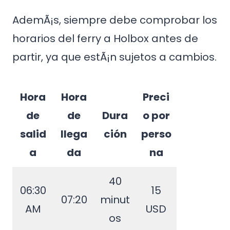
AdemÃ¡s, siempre debe comprobar los
horarios del ferry a Holbox antes de
partir, ya que estÃ¡n sujetos a cambios.
Hora
Hora
Preci
de
de
Dura
o por
salid
llega
ción
perso
a
da
na
40
06:30
15
07:20
minut
AM
USD
os