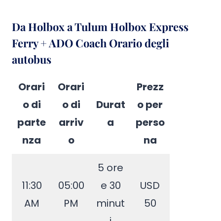
Da Holbox a Tulum Holbox Express
Ferry + ADO Coach Orario degli
autobus
Orari
Orari
Prezz
o di
o di
Durat
o per
parte
arriv
a
perso
nza
o
na
5 ore
11:30
05:00
e 30
USD
AM
PM
minut
50