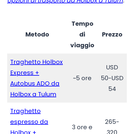
opzioni di trasporto da Holbox a Tulum
:
Tempo
Metodo
di
Prezzo
viaggio
Traghetto Holbox
USD
Express +
~5 ore
50-USD
Autobus ADO da
54
Holbox a Tulum
Traghetto
espresso da
265-
3 ore e
Holbox +
320