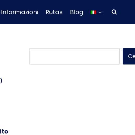
Informazioni
Rutas
Blog
Cerca
Ce
o
tto