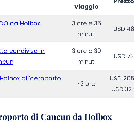
Prezzo
viaggio
ADO da Holbox
3 ore e 35
USD 4
minuti
ta condivisa in
3 ore e 30
USD 73
ancun
minuti
Holbox all’aeroporto
USD 20
~3 ore
USD 32
roporto di Cancun da Holbox