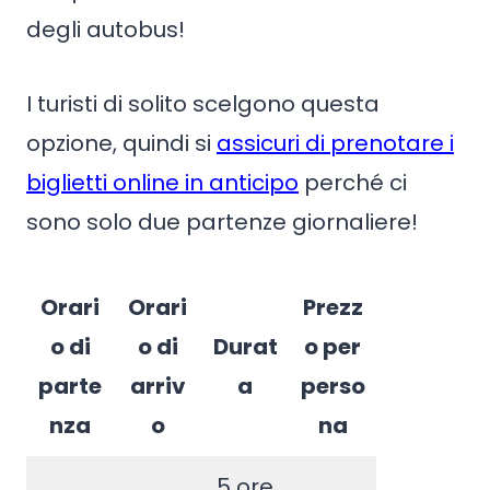
degli autobus!
I turisti di solito scelgono questa
opzione, quindi si
assicuri di prenotare i
biglietti online in anticipo
perché ci
sono solo due partenze giornaliere!
Orari
Orari
Prezz
o di
o di
Durat
o per
parte
arriv
a
perso
nza
o
na
5 ore