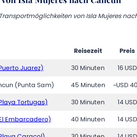
e Transportmöglichkeiten von Isla Mujeres nac
Reisezeit
Preis
Puerto Juarez)
30 Minuten
16 USD
ancun (Punta Sam)
45 Minuten
~USD 4
Playa Tortugas)
30 Minuten
14 US
(El Embarcadero)
40 Minuten
14 US
Playa Caracol)
30 Minuten
14 US