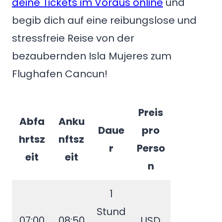
deine Tickets im Voraus online
und
begib dich auf eine reibungslose und
stressfreie Reise von der
bezaubernden Isla Mujeres zum
Flughafen Cancun!
Preis
Abfa
Anku
Daue
pro
hrtsz
nftsz
r
Perso
eit
eit
n
1
Stund
07:00
08:50
USD