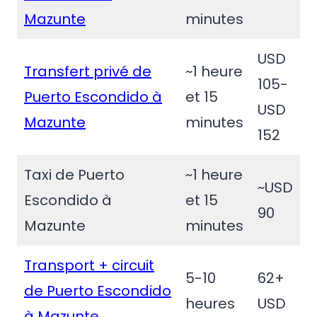
Mazunte
minutes
USD
Transfert privé de
~1 heure
105-
Puerto Escondido à
et 15
USD
Mazunte
minutes
152
Taxi de Puerto
~1 heure
~USD
Escondido à
et 15
90
Mazunte
minutes
Transport + circuit
5-10
62+
de Puerto Escondido
heures
USD
à Mazunte