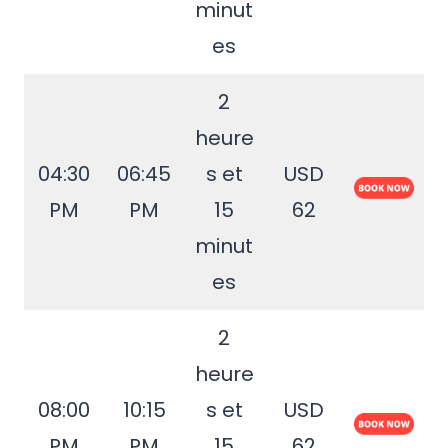
minut
es
2
heure
04:30
06:45
s et
USD
PM
PM
15
62
minut
es
2
heure
08:00
10:15
s et
USD
PM
PM
15
62