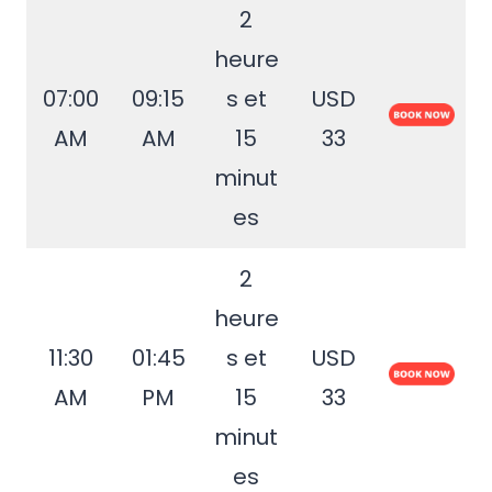
2
heure
07:00
09:15
s et
USD
AM
AM
15
33
minut
es
2
heure
11:30
01:45
s et
USD
AM
PM
15
33
minut
es