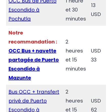
OCC Bus de Puerto
1 heure
13
Escondido à
et 30
USD
Pochutla
minutes
Notre
recommandation :
2
OCC Bus + navette
heures
USD
partagée de Puerto
et 15
33
Escondido à
minutes
Mazunte
Bus OCC + transfert
2
privé de Puerto
heures
USD
Escondido à
et 15
62