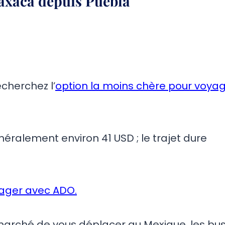
axaca depuis Puebla
echerchez l’
option la moins chère pour voya
néralement environ 41 USD ; le trajet dure
ager avec ADO.
marché de vous déplacer au Mexique, les bu