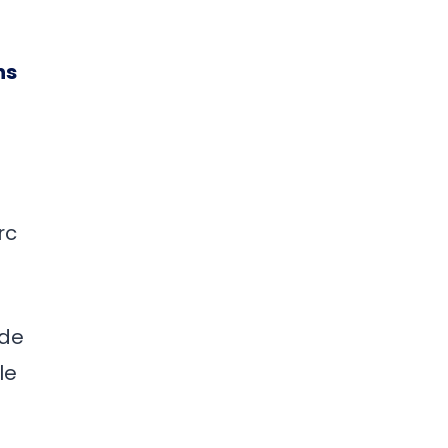
ns
rc
 de
le