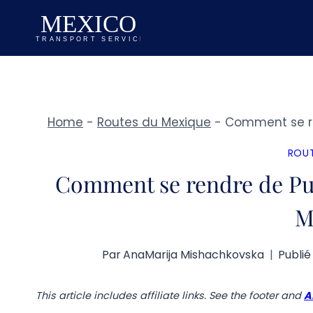
Aller
au
contenu
Home
-
Routes du Mexique
-
Comment se re
ROUT
Comment se rendre de Pu
M
Par
AnaMarija Mishachkovska
Publié
This article includes affiliate links. See the footer and
A