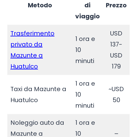
Metodo
di
Prezzo
viaggio
Trasferimento
USD
1 ora e
privato da
137-
10
Mazunte a
USD
minuti
Huatulco
179
1 ora e
Taxi da Mazunte a
~USD
10
Huatulco
50
minuti
Noleggio auto da
1 ora e
Mazunte a
10
–