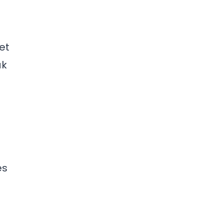
et
ak
es