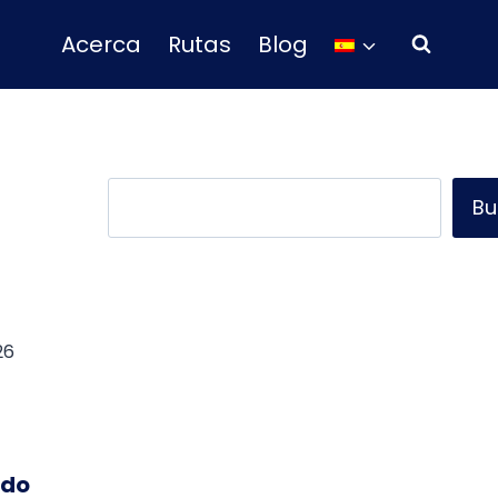
Acerca
Rutas
Blog
Buscar
Bu
26
ado