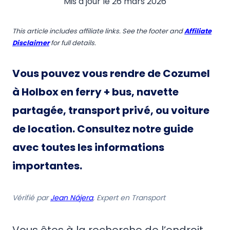
Mis à jour le
26 mars 2026
This article includes affiliate links. See the footer and
Affiliate
Disclaimer
for full details.
Vous pouvez vous rendre de Cozumel
à Holbox en
ferry + bus, navette
partagée
,
transport privé, ou voiture
de location
.
Consultez notre guide
avec toutes les informations
importantes.
Vérifié par
Jean Nájera
, Expert en Transport