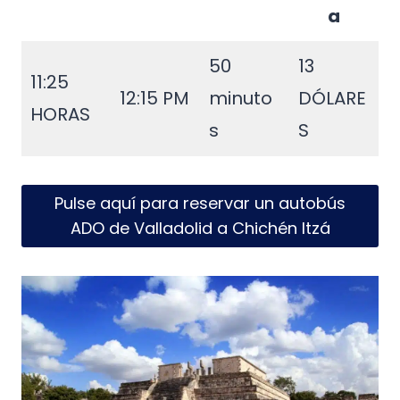
a
50
13
11:25
12:15 PM
minuto
DÓLARE
HORAS
s
S
Pulse aquí para reservar un autobús
ADO de Valladolid a Chichén Itzá