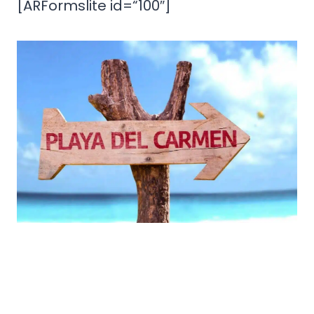
[ARFormslite id=“100″]